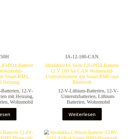
150H
IA-12-180-CAN
LiFePO4-Batterie
Idealakku IA-Serie LiFePO4-Batterie
Wohnmobil-
12 V 180 Ah CAN Wohnmobil-
 mit Smart-BMS,
Untersitzbatterie mit Smart-BMS und
d Heizung
Bluetooth
-Batterien
,
12-V-
12-V-Lithium-Batterien
,
12-V-
erien mit Heizung
,
Untersitzbatterien
,
Lithium-
rien
,
Wohnmobil
Batterien
,
Wohnmobil
lesen
Weiterlesen